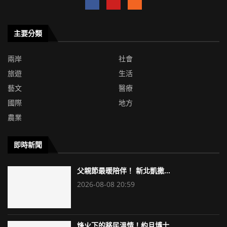
主要分類
兩岸
社會
旅遊
生活
藝文
醫療
國際
地方
農業
即時新聞
父親節最暖陪伴！ 新北凱撒...
2026-08-08 20:59
烽火下的移民溫情！約旦博士...