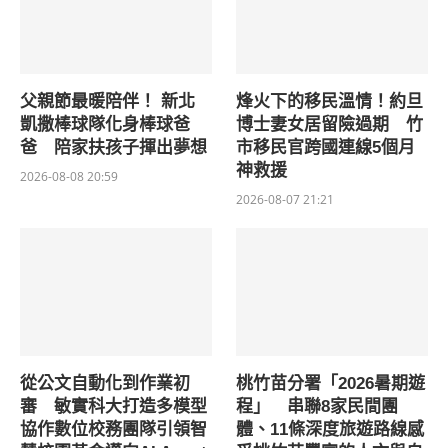
父親節最暖陪伴！ 新北
烽火下的移民溫情！約旦
凱撒棒球隊化身棒球爸
博士妻女居留險過期 竹
爸 陪家扶孩子揮出夢想
市移民官跨國連線5個月
神救援
2026-08-08 20:59
2026-08-07 21:21
從公文自動化到作業初
桃竹苗分署「2026暑期遊
審 敏實科大打造多模型
程」 串聯8家民間團
協作數位校務團隊引領智
體、11條深度旅遊路線感