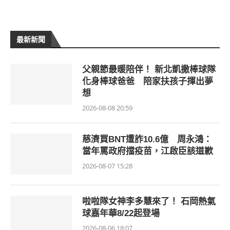
最新新聞
父親節最暖陪伴！ 新北凱撒棒球隊
化身棒球爸爸 陪家扶孩子揮出夢
想
2026-08-08 20:59
慈濟買BNT遭詐10.6億 周永鴻：
當年罵政府擋疫苗，江啟臣該道歉
2026-08-07 15:28
啦啦隊女神李多慧來了！ 石岡熱氣
球嘉年華8/22起登場
2026-08-06 18:07