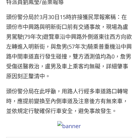
特派員劉鳳瑩/苗栗報導
頭份警分局於3月30日15時許接獲民眾報案稱：在
頭份市中興路與明新街口前有交通事故，現場為盧
男駕駛(79年次)遊覽車沿中興路外側道東往西方向欲
左轉進入明新街，與詹男(57年次)騎乘普重機沿中興
路中間車道直行發生碰撞，雙方酒測值均為0，詹男
受傷送醫救治，盧男及車上乘客均無礙，詳細肇事
原因刻正釐清中。
頭份警分局在此呼籲，用路人行經多車道路口轉彎
時，應提前變換至內側車道及注意後方有無來車，
並依規定行駛確保行車安全，避免事故發生。