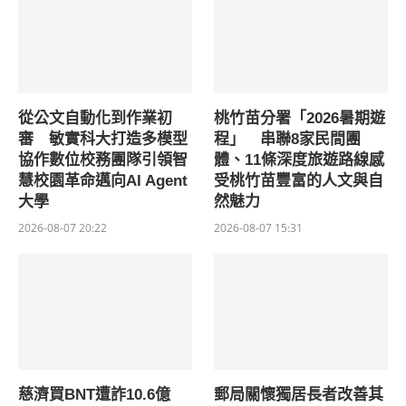
從公文自動化到作業初
桃竹苗分署「2026暑期遊
審 敏實科大打造多模型
程」 串聯8家民間團
協作數位校務團隊引領智
體、11條深度旅遊路線感
慧校園革命邁向AI Agent
受桃竹苗豐富的人文與自
大學
然魅力
2026-08-07 20:22
2026-08-07 15:31
慈濟買BNT遭詐10.6億
郵局關懷獨居長者改善其