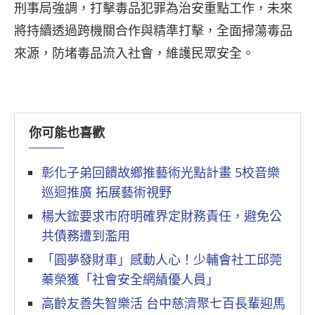
刑事局強調，打擊毒品犯罪為治安重點工作，未來
將持續透過跨機關合作與精準打擊，全面掃蕩毒品
來源，防堵毒品流入社會，維護民眾安全。
你可能也喜歡
彰化子弟回饋故鄉推藝術光點計畫 5校音樂
巡迴推廣 拓展藝術視野
楊大鋐要求市府明確界定財務責任，避免公
共債務遭到濫用
「圓夢發財車」感動人心！少輔會社工邱莞
蓁榮獲「社會安全網績優人員」
高齡友善失智樂活 台中慈濟聚七百長輩迎馬