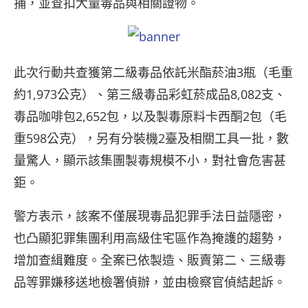
捕，並查扣大量毒品與相關證物。
此次行動共查獲第二級毒品依託米酯菸油3瓶（毛重
約1,973公克）、第三級毒品彩虹菸成品8,082支、
毒品咖啡包2,652包，以及製毒原料卡西酮2包（毛
重598公克），另有分裝機2臺及相關工具一批，數
量驚人，顯示該集團製毒規模不小，對社會危害甚
鉅。
警方表示，該案不僅展現毒品犯罪手法日益隱密，
也凸顯犯罪集團利用高級住宅區作為掩護的趨勢，
增加查緝難度。全案已依製造、販賣第二、三級毒
品等罪嫌移送地檢署偵辦，並由檢察官偵結起訴。