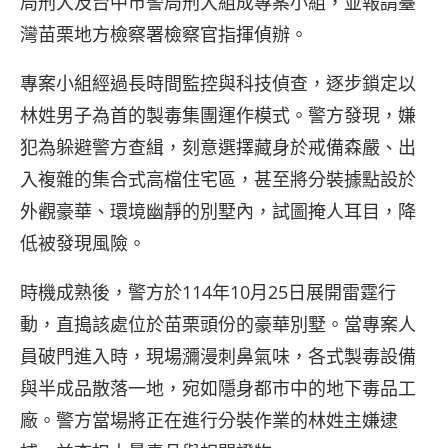
局刑大及台中市警局刑大組成專案小組，並報請臺
灣苗栗地方檢察署檢察官指揮偵辦。
專案小組經過長時間監控與科技偵查，逐步鎖定以
林姓男子為首的製毒集團運作模式。警方發現，嫌
犯為躲避警方查緝，刻意選擇藏身於戒備森嚴、出
入複雜的集合式高檔住宅區，甚至將分裝據點設於
外觀豪華、環境幽靜的別墅內，試圖掩人耳目，降
低被發現風險。
時機成熟後，警方於114年10月25日展開雷霆行
動，直搗該處位於苗栗頭份的豪華別墅。當專案人
員破門進入時，現場瀰漫刺鼻氣味，各式製毒設備
與半成品散落一地，宛如隱身都市中的地下毒品工
廠。警方當場將正在進行分裝作業的林姓主嫌逮