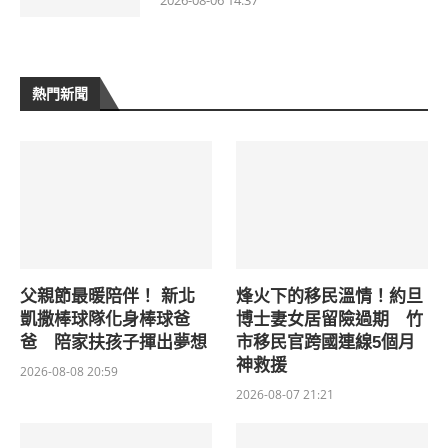
2026-08-06 14:37
熱門新聞
父親節最暖陪伴！ 新北
烽火下的移民溫情！約旦
凱撒棒球隊化身棒球爸
博士妻女居留險過期 竹
爸 陪家扶孩子揮出夢想
市移民官跨國連線5個月
神救援
2026-08-08 20:59
2026-08-07 21:21