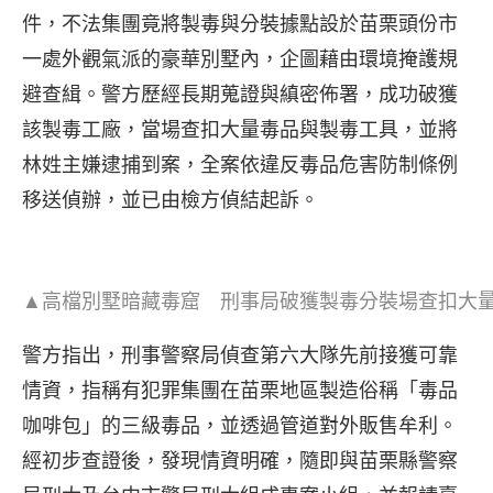
件，不法集團竟將製毒與分裝據點設於苗栗頭份市
一處外觀氣派的豪華別墅內，企圖藉由環境掩護規
避查緝。警方歷經長期蒐證與縝密佈署，成功破獲
該製毒工廠，當場查扣大量毒品與製毒工具，並將
林姓主嫌逮捕到案，全案依違反毒品危害防制條例
移送偵辦，並已由檢方偵結起訴。
▲高檔別墅暗藏毒窟 刑事局破獲製毒分裝場查扣大
警方指出，刑事警察局偵查第六大隊先前接獲可靠
情資，指稱有犯罪集團在苗栗地區製造俗稱「毒品
咖啡包」的三級毒品，並透過管道對外販售牟利。
經初步查證後，發現情資明確，隨即與苗栗縣警察