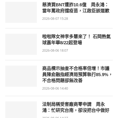
慈濟買BNT遭詐10.6億 周永鴻：
當年罵政府擋疫苗，江啟臣該道歉
2026-08-07 15:28
啦啦隊女神李多慧來了！ 石岡熱氣
球嘉年華8/22起登場
2026-08-06 18:07
商品標示抽查不合格率倍增！市議
員陳俞融指經濟局預算執行85.9%，
不合格問題卻無改善
2026-08-06 14:40
法制局稱受害廠商零申請 周永
鴻：忙研究台南，卻沒把台中做好