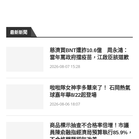
最新新聞
慈濟買BNT遭詐10.6億 周永鴻：
當年罵政府擋疫苗，江啟臣該道歉
2026-08-07 15:28
啦啦隊女神李多慧來了！ 石岡熱氣
球嘉年華8/22起登場
2026-08-06 18:07
商品標示抽查不合格率倍增！市議
員陳俞融指經濟局預算執行85.9%，