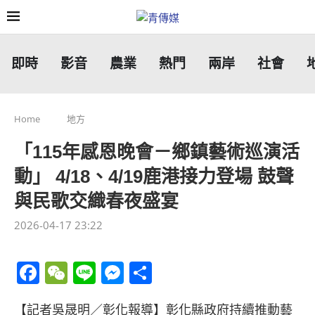
即時
影音
農業
熱門
兩岸
社會
Home
地方
「115年感恩晚會－鄉鎮藝術巡演活
動」 4/18、4/19鹿港接力登場 鼓聲
與民歌交織春夜盛宴
2026-04-17 23:22
Facebook
WeChat
Line
Messenger
分
享
【記者吳晟明／彰化報導】彰化縣政府持續推動藝