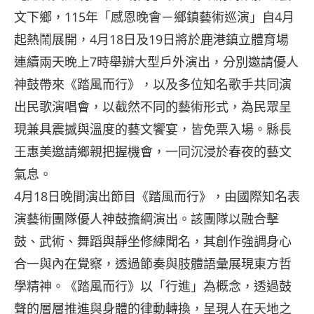
文下鄉，115年「感恩晚會－鄉鎮藝術巡演」自4月
起熱鬧展開，4月18日及19日將於鹿港鎮立體育場
連續兩天晚上7時舉辦大型戶外演出，分別邀請優人
神鼓帶來《踏風而行》，以及多位知名歌手共同演
出民歌演唱會，以截然不同的藝術形式，為民眾呈
現兼具震撼與溫度的藝文饗宴，皆免票入場。縣長
王惠美邀請鄉親把握機會，一同沉浸於春夜的藝文
氣息。
4月18日晚間演出節目《踏風而行》，由國際知名表
演藝術團隊優人神鼓擔綱演出。該團隊以融合擊
鼓、武術、舞蹈與靜坐修練聞名，其創作強調身心
合一與內在覺察，透過節奏與肢體語彙展現東方哲
學精神。《踏風而行》以「行進」為概念，透過鼓
聲的層層推進與身體的律動轉換，呈現人在天地之