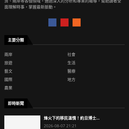
濟、兩岸等各個領域。通過深入的分析和專業的報導，幫助讀者全
面理解時事，掌握最新脈動。
主要分類
兩岸
社會
旅遊
生活
藝文
醫療
國際
地方
農業
即時新聞
烽火下的移民溫情！約旦博士...
2026-08-07 21:21