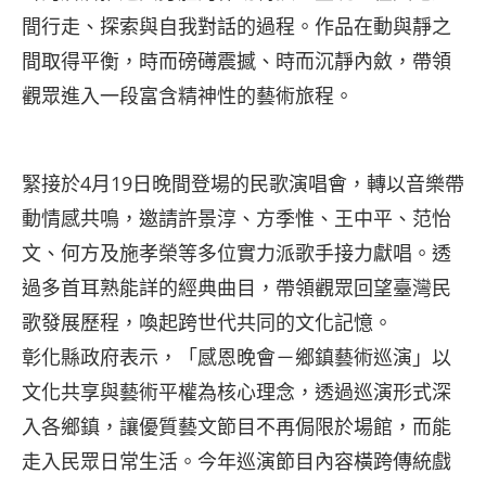
間行走、探索與自我對話的過程。作品在動與靜之
間取得平衡，時而磅礡震撼、時而沉靜內斂，帶領
觀眾進入一段富含精神性的藝術旅程。
緊接於4月19日晚間登場的民歌演唱會，轉以音樂帶
動情感共鳴，邀請許景淳、方季惟、王中平、范怡
文、何方及施孝榮等多位實力派歌手接力獻唱。透
過多首耳熟能詳的經典曲目，帶領觀眾回望臺灣民
歌發展歷程，喚起跨世代共同的文化記憶。
彰化縣政府表示，「感恩晚會－鄉鎮藝術巡演」以
文化共享與藝術平權為核心理念，透過巡演形式深
入各鄉鎮，讓優質藝文節目不再侷限於場館，而能
走入民眾日常生活。今年巡演節目內容橫跨傳統戲