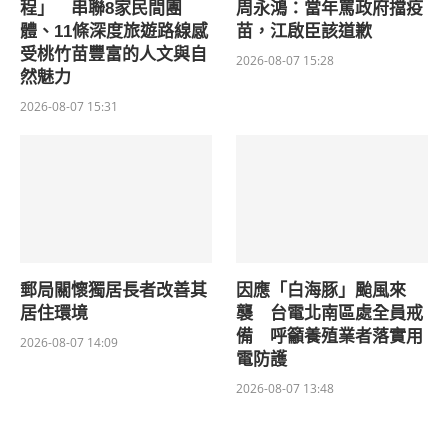
程」 串聯8家民間團
周永鴻：當年罵政府擋疫
體、11條深度旅遊路線感
苗，江啟臣該道歉
受桃竹苗豐富的人文與自
2026-08-07 15:28
然魅力
2026-08-07 15:31
郵局關懷獨居長者改善其
因應「白海豚」颱風來
居住環境
襲 台電北南區處全員戒
備 呼籲養殖業者落實用
2026-08-07 14:09
電防護
2026-08-07 13:48