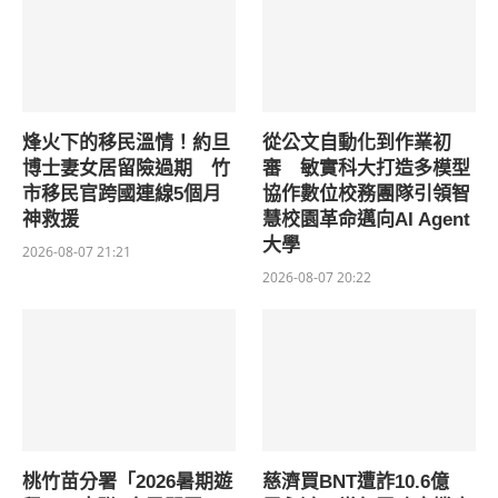
烽火下的移民溫情！約旦
從公文自動化到作業初
博士妻女居留險過期 竹
審 敏實科大打造多模型
市移民官跨國連線5個月
協作數位校務團隊引領智
神救援
慧校園革命邁向AI Agent
大學
2026-08-07 21:21
2026-08-07 20:22
桃竹苗分署「2026暑期遊
慈濟買BNT遭詐10.6億