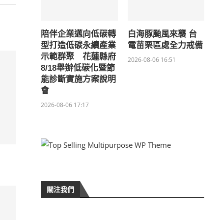
陪伴企業邁向低碳轉
白海豚颱風來襲 台
型打造低碳永續產業
電苗栗區處全力戒備
示範群聚 花蓮縣府
2026-08-06 16:51
8/18舉辦低碳化暨節
能診斷實施方案說明
會
2026-08-06 17:17
關注我們