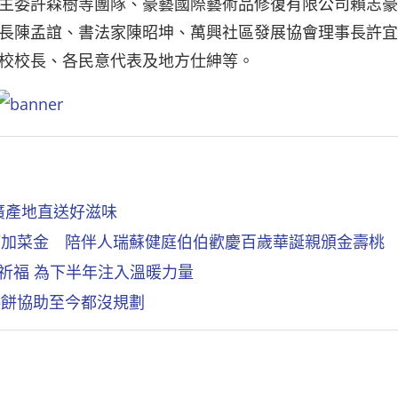
主委許森樹等團隊、豪藝國際藝術品修復有限公司賴志豪
長陳孟誼、書法家陳昭坤、萬興社區發展協會理事長許宜
校校長、各民意代表及地方仕紳等。
廣產地直送好滋味
節加菜金 陪伴人瑞蘇健庭伯伯歡慶百歲華誕親頒金壽桃
祈福 為下半年注入溫暖力量
糕餅協助至今都沒規劃