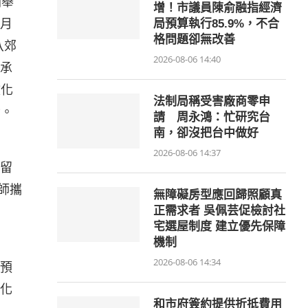
廟舉
增！市議員陳俞融指經濟
月
局預算執行85.9%，不合
格問題卻無改善
八郊
2026-08-06 14:40
承
文化
法制局稱受害廠商零申
資。
請 周永鴻：忙研究台
南，卻沒把台中做好
2026-08-06 14:37
留
師攜
無障礙房型應回歸照顧真
正需求者 吳佩芸促檢討社
宅選屋制度 建立優先保障
機制
2026-08-06 14:34
預
化
和市府簽約提供折抵費用