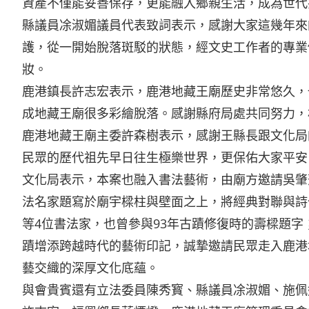
資產不僅能妥善保存，更能融入鄉親生活，成為世代
縣議員凃淑媚議員代表致詞表示，感謝大家這幾年來
護，從一開始脫落斑駁的狀態，經文史工作者的專業
妝。
鹿港鎮長許志宏表示，鹿港地藏王廟歷史非常悠久，
成地藏王廟很多彩繪脫落。感謝縣府局處共同努力，
鹿港地藏王廟主委許森樹表示，感謝王縣長跟文化局
民眾的歷代祖先早日往生極樂世界，更保佑大家平安
文化局表示，本案也融入書法藝術，由廟方邀請吳肇
法名家題寫於廟宇樑柱與壁面之上，將經典對聯與詩
等4位書法家，也曾參與93年古蹟修復時的壽樑題
蹟增添跨越時代的藝術印記，誠摯邀請民眾走入鹿港
藝交織的深厚文化底蘊。
與會貴賓還有立法委員陳秀寳、縣議員凃淑媚、施佩