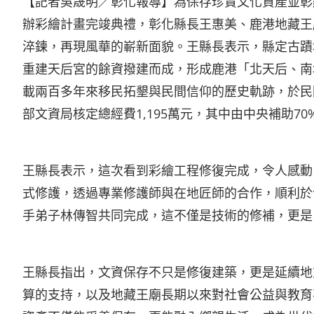
【記者吳晟明／彰化報導】為保存珍貴文化資產並彰
辦彩繪計畫完竣典禮，彰化縣長王惠美、鹿港地藏王
淬鍊，再現風華的嶄新面貌。王縣長表示，縣定古蹟地
重建天后宮的餘資撥建而成，形成鹿港「北天后、南
載兩百多年來移民拓墾與民間信仰的歷史軌跡，於民國
部文資局核定總經費1,195萬元，其中由中央補助7
王縣長表示，這次看到彩繪工程修復完成，令人感動
式修護，透過專業修護師與在地匠師的合作，順利於今
手弟子林傳智共同完成，這不僅是技術的修補，更是
王縣長指出，文資保存不只是修復建築，更是延續地
算的支持，以及地藏王廟長期以來對社會公益與教育