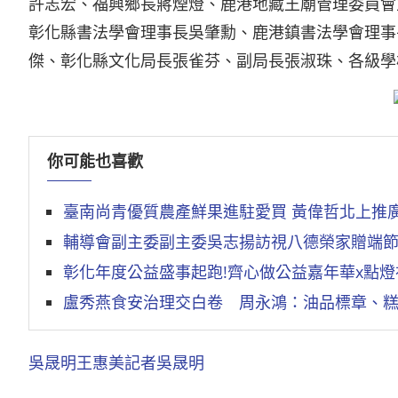
許志宏、福興鄉長蔣煙燈、鹿港地藏王廟管理委員會
彰化縣書法學會理事長吳肇勳、鹿港鎮書法學會理事
傑、彰化縣文化局長張雀芬、副局長張淑珠、各級學
你可能也喜歡
臺南尚青優質農產鮮果進駐愛買 黃偉哲北上推
輔導會副主委副主委吳志揚訪視八德榮家贈端
彰化年度公益盛事起跑!齊心做公益嘉年華x點燈
盧秀燕食安治理交白卷 周永鴻：油品標章、
吳晟明
王惠美
記者吳晟明