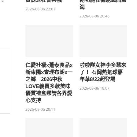
費促進社會共融
創功能性機能織品藍
、
海
2026-08-06 22:01
2026-08-06 20:46
仁愛社福x躉泰食品x
啦啦隊女神李多慧來
新東陽x查理布朗x一
了！ 石岡熱氣球嘉
之鄉 2026中秋
年華8/22起登場
LOVE義賣多款美味
2026-08-06 18:07
優質禮盒懇請各界愛
心支持
2026-08-06 20:11