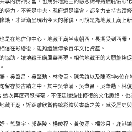
共享的精神財富，也期許地藏王的慈悲精神持續庇佑彰化
的努力，不管是中央、縣府還是議會，都全力支持古蹟修
修護，才漸漸呈現出今天的樣貌，可說是為地藏王廟上新
也是在地信仰中心。地藏王廟坐東朝西，長期受到西曬，
相信在彩繪後，能夠繼續傳承百年文化資產。
的協助，讓地藏王廟風華再現。相信地藏王的大願能夠促
。
藩、吳肇昌、吳肇勳、林俊臣、陳孟誼以及陳昭坤6位在
句留存於古蹟之中。其中吳肇藩、吳肇昌、吳肇勳、林俊
字；這次再度齊聚揮毫，不僅延續過往修復的文化脈絡，也
地藏王廟，近距離欣賞傳統彩繪與書藝之美，感受歷史與
妤、藍駿宇、郭燕陵、楊竣程、黃俊源、楊妙月、鹿港鎮