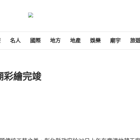
康
名人
國際
地方
地產
娛樂
廟宇
旅
廟彩繪完竣