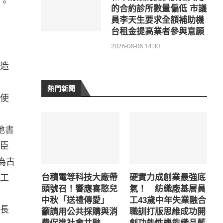
。
的合約診所數量偏低 市議
員李天生要求全額補助機
台租金提高業者參與意願
2026-08-06 14:30
造
熱門新聞
使
地書
臣
為古
工
台積電等科技大廠帶
硬實力成創業最強底
頭號召！響應喜憨兒
氣！ 紡織廠基層員
中秋「送禮傳愛」
工43歲中年失業融合
長
籲請用公共採購與消
職訓打版思維成功開