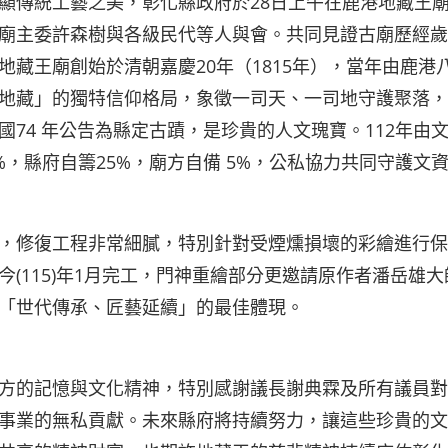
顯傳統工藝之美，彰化縣政府於28日上午在鹿港地藏王
廟主委許森樹與各級民代等人與會。共同見證古廟歷經歲
藏王廟創始於清朝嘉慶20年（1815年），當年由鹿港
地藏」的獨特信仰格局，象徵一司天、一司地守護聚落，
74 年公告為縣定古蹟，是珍貴的人文瑰寶。112年由
0%，縣府自籌25%，廟方自備 5%，公私協力共同守護文
，修復工程非常細膩，特別針對受煙燻損壞的彩繪進行保
(115)年1月完工，門神重繪部分更邀請原作者潘岳雄大
「世代傳承、匠藝延續」的最佳體現。
方的記憶與文化精神，特別感謝議長謝典霖及所有議員對
事業的無私貢獻。未來縣府將持續努力，讓這些珍貴的文