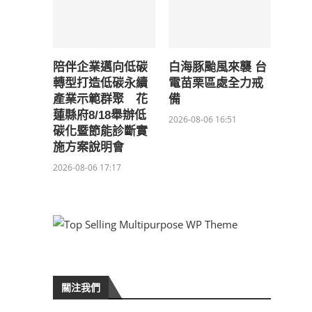
陪伴企業邁向低碳
白海豚颱風來襲 台
轉型打造低碳永續
電苗栗區處全力戒
產業示範群聚 花
備
蓮縣府8/18舉辦低
2026-08-06 16:51
碳化暨節能診斷實
施方案說明會
2026-08-06 17:17
關注我們