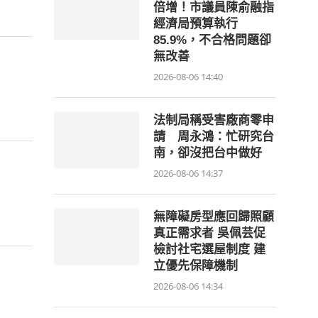
倍增！市議員陳俞融指
經濟局預算執行
85.9%，不合格問題卻
無改善
2026-08-06 14:40
法制局稱受害廠商零申
請 周永鴻：忙研究台
南，卻沒把台中做好
2026-08-06 14:37
無障礙房型應回歸照顧
真正需求者 吳佩芸促
檢討社宅選屋制度 建
立優先保障機制
2026-08-06 14:34