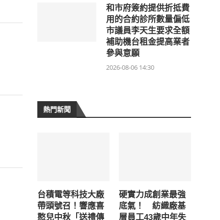
和市府簽約提供折抵費
用的合約診所數量偏低
市議員李天生要求全額
補助機台租金提高業者
參與意願
2026-08-06 14:30
熱門新聞
台積電等科技大廠
硬實力成創業最強
帶頭號召！響應喜
底氣！ 紡織廠基
憨兒中秋「送禮傳
層員工43歲中年失