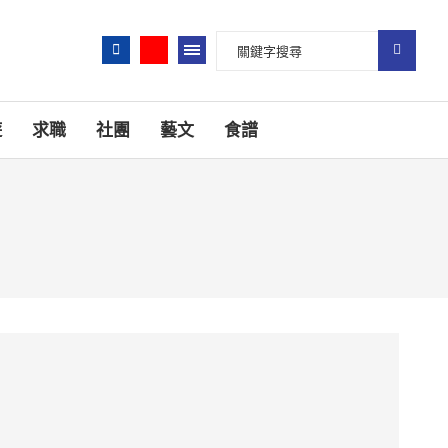
遊
求職
社團
藝文
食譜