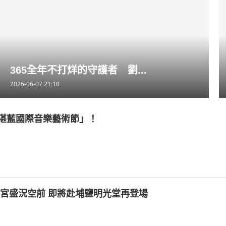
365全年不打烊的守護者 劉...
2026-06-07 21:10
湛藍國際音樂藝術節」！
清宮盛況空前 即將赴埔鹽明光堂再登場