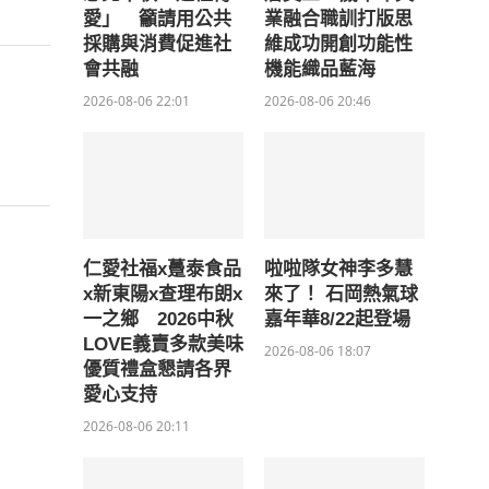
愛」 籲請用公共
業融合職訓打版思
採購與消費促進社
維成功開創功能性
會共融
機能織品藍海
2026-08-06 22:01
2026-08-06 20:46
仁愛社福x躉泰食品
啦啦隊女神李多慧
x新東陽x查理布朗x
來了！ 石岡熱氣球
一之鄉 2026中秋
嘉年華8/22起登場
LOVE義賣多款美味
2026-08-06 18:07
優質禮盒懇請各界
愛心支持
2026-08-06 20:11