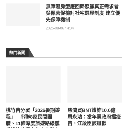
無障礙房型應回歸照顧真正需求者
吳佩芸促檢討社宅選屋制度 建立優
先保障機制
2026-08-06 14:34
熱門新聞
桃竹苗分署「2026暑期遊
慈濟買BNT遭詐10.6億
程」 串聯8家民間團
周永鴻：當年罵政府擋疫
體、11條深度旅遊路線感
苗，江啟臣該道歉