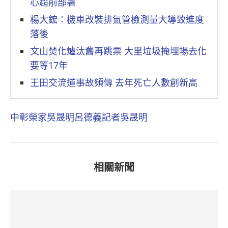
心超前部署
楊大鋐：機車改裝排氣管檢測量大導致進度
落後
文山焚化爐汰舊再跳票 大里垃圾掩埋場去化
要等17年
王田交流道事故頻傳 去年死亡人數創新高
中彰榮家
吳晟明
呂德義
記者吳晟明
相關新聞