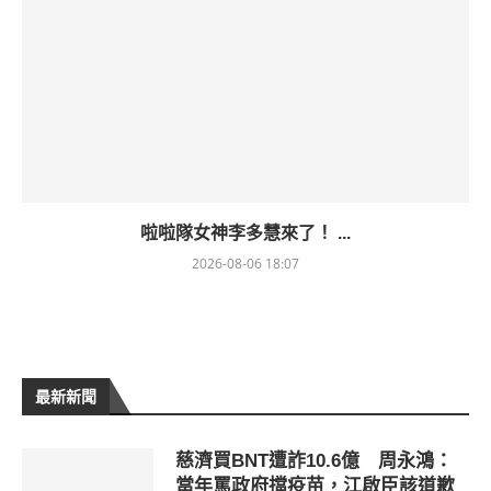
啦啦隊女神李多慧來了！ ...
2026-08-06 18:07
最新新聞
慈濟買BNT遭詐10.6億 周永鴻：
當年罵政府擋疫苗，江啟臣該道歉