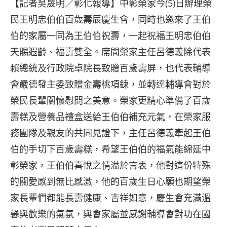
【記者吳晟明／彰化報導】中彰榮家今(5)日辦理榮
民王明忠伯伯百歲壽辰慶生會，同時也邀來了王伯
伯的家屬一同為王伯伯祝壽，一起祝福王明忠伯伯
天賜遐齡、福壽雙全。席間榮家主任呂德義除代表
賴總統及行政院卓院長致贈百歲壽屏，也代表輔導
會嚴德發主委致贈金壽桃項鍊，並轉達輔導會對於
榮民長輩關懷慰問之美意。榮家更精心準備了百歲
壽糕及營養品禮盒送給王伯伯補充元氣，在榮家服
務團隊及親友的共同見證下，主任呂德義牽起王伯
伯的手切下百歲壽糕，希望王伯伯的福氣能綿延中
彰榮家，王伯伯喜悅之情溢於言表，他對這份特殊
的關愛感到無比感激，他的百歲生日心願也期望榮
家長輩們都能長壽健康、吉祥如意，慶生會充滿溫
馨與歡樂的氣氛，與會家屬並感謝輔導會對功在國