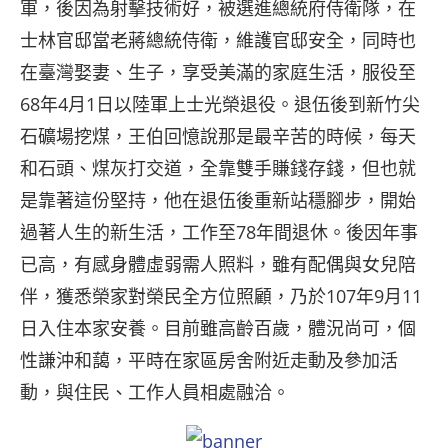
軍，後因為射擊技術好，被選進總統府侍衛隊，在
士林官邸當老蔣總統侍衛，維護官邸安全，同時也
在臺灣娶妻、生子，享受美滿的家庭生活，服役至
68年4月1日以陸軍上士光榮退役。退伍後到新竹尖
石礦場挖煤，王伯回憶說那是最辛苦的時候，每天
和石頭、煤灰打交道，全靠雙手賺錢存錢，但也就
是靠著這份堅持，他在退伍後重新站穩腳步，開始
過著人生的新生活，工作至78年間退休。後因年事
已高，有感身體虛弱需人照料，雖有配偶與女兒陪
伴，獲悉榮家對榮民全方位照顧，乃於107年9月11
日入住本家安養。目前雖高齡百歲，體況尚可，個
性謙沖和藹，平時在家區房舍附近走動及參加活
動，與住民、工作人員相處融洽。