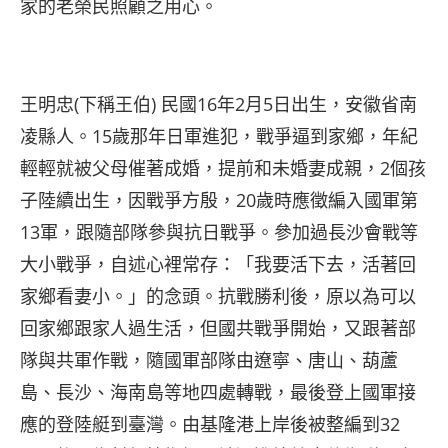
家的老榮民照顧之用心。
王明忠(下稱王伯) 民國16年2月5日出生，安徽省南
凌縣人。15歲那年日軍進犯，戰爭逼到家鄉，年紀
輕輕就被父母催著成婚，提前和未婚妻成親，2個孩
子陸續出生，因戰爭方殷，20歲時應徵編入國軍第
13軍，跟隨部隊參與抗日戰爭。參加過長沙會戰等
大小戰爭，自述心裡常存：「我要活下去，活著回
家鄉看妻小。」的念頭。抗戰勝利後，原以為可以
回家鄉跟家人過生活，但國共戰爭開始，又跟著部
隊與共軍作戰，隨國軍部隊由遼寧、唐山、葫蘆
島、長沙、海南島等地四處轉戰，最後登上國軍接
應的登陸艇到臺灣。由基隆港上岸後被整編到32