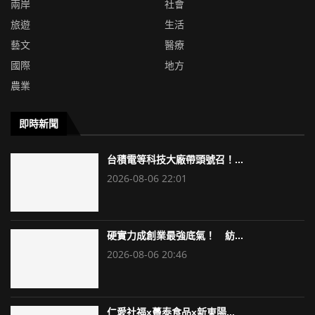
兩岸
社會
旅遊
生活
藝文
醫療
國際
地方
農業
即時新聞
台積電等科技大廠帶頭號召！...
2026-08-06 22:01
硬實力成創業最強底氣！ 紡...
2026-08-06 20:46
仁愛社福x躉泰食品x新東陽...