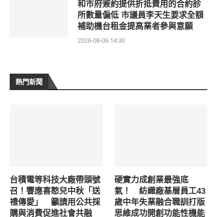
和市府簽約提供折抵費用的合約診
所數量偏低 市議員李天生要求全額
補助機台租金提高業者參與意願
2026-08-06 14:30
熱門新聞
台積電等科技大廠帶頭號
硬實力成創業最強底
召！響應喜憨兒中秋「送
氣！ 紡織廠基層員工43
禮傳愛」 籲請用公共採
歲中年失業融合職訓打版
購與消費促進社會共融
思維成功開創功能性機能