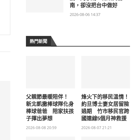
南，卻沒把台中做好
2026-08-06 14:37
熱門新聞
父親節最暖陪伴！
烽火下的移民溫情！
新北凱撒棒球隊化身
約旦博士妻女居留險
棒球爸爸 陪家扶孩
過期 竹市移民官跨
子揮出夢想
國連線5個月神救援
2026-08-08 20:59
2026-08-07 21:21