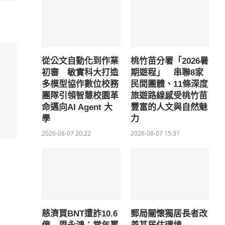
從公文自動化到作業
桃竹苗分署「2026暑
初審 敏實科大打造
期遊程」 串聯8家
多模型協作數位校務
民間團體、11條深度
團隊引領智慧校園革
旅遊路線感受桃竹苗
命邁向AI Agent 大
豐富的人文與自然魅
學
力
2026-08-07 20:22
2026-08-07 15:31
慈濟買BNT遭詐10.6
郵局關懷獨居長者改