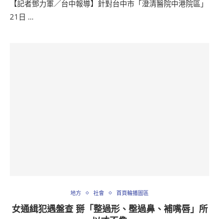
【記者鄧力軍／台中報導】針對台中市「澄清醫院中港院區」
21日 …
地方
社會
首頁輪播圖區
女通緝犯遇盤查 掰「整過形、壂過鼻、補嘴唇」所