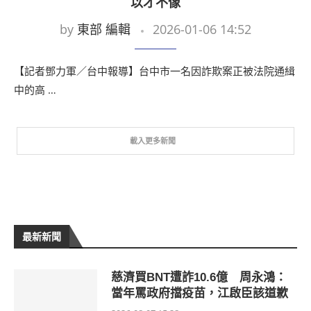
以才不像
by
東部 編輯
2026-01-06 14:52
【記者鄧力軍／台中報導】台中市一名因詐欺案正被法院通緝
中的高 …
載入更多新聞
最新新聞
慈濟買BNT遭詐10.6億 周永鴻：
當年罵政府擋疫苗，江啟臣該道歉