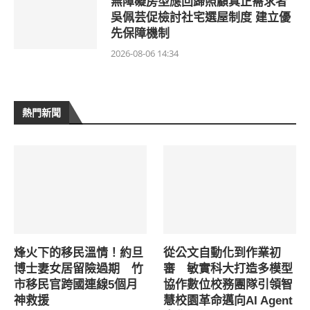
無障礙房型應回歸照顧真正需求者
吳佩芸促檢討社宅選屋制度 建立優
先保障機制
2026-08-06 14:34
熱門新聞
烽火下的移民溫情！約旦
從公文自動化到作業初
博士妻女居留險過期 竹
審 敏實科大打造多模型
市移民官跨國連線5個月
協作數位校務團隊引領智
神救援
慧校園革命邁向AI Agent