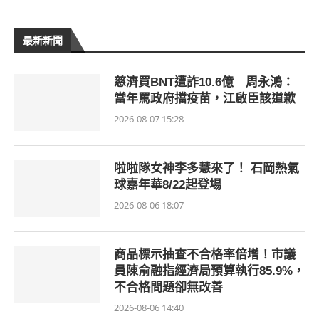
最新新聞
慈濟買BNT遭詐10.6億 周永鴻：
當年罵政府擋疫苗，江啟臣該道歉
2026-08-07 15:28
啦啦隊女神李多慧來了！ 石岡熱氣
球嘉年華8/22起登場
2026-08-06 18:07
商品標示抽查不合格率倍增！市議
員陳俞融指經濟局預算執行85.9%，
不合格問題卻無改善
2026-08-06 14:40