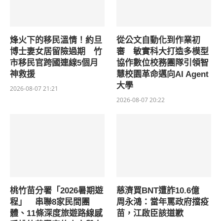
烽火下的移民溫情！約旦
從公文自動化到作業初
博士妻女居留險過期 竹
審 敏實科大打造多模型
市移民官跨國連線5個月
協作數位校務團隊引領智
神救援
慧校園革命邁向AI Agent
大學
2026-08-07 21:21
2026-08-07 20:22
桃竹苗分署「2026暑期遊
慈濟買BNT遭詐10.6億
程」 串聯8家民間團
周永鴻：當年罵政府擋疫
體、11條深度旅遊路線感
苗，江啟臣該道歉