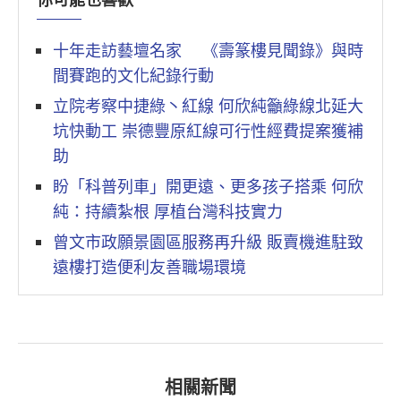
你可能也喜歡
十年走訪藝壇名家 《壽篆樓見聞錄》與時
間賽跑的文化紀錄行動
立院考察中捷綠丶紅線 何欣純籲綠線北延大
坑快動工 崇德豐原紅線可行性經費提案獲補
助
盼「科普列車」開更遠、更多孩子搭乘 何欣
純：持續紮根 厚植台灣科技實力
曾文市政願景園區服務再升級 販賣機進駐致
遠樓打造便利友善職場環境
相關新聞